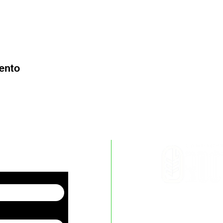
ento
eiros.
Bem-vindos ao 
descobertas e se