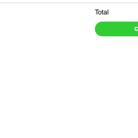
Total
C