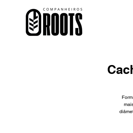
Cac
Forma
mais
diâmet