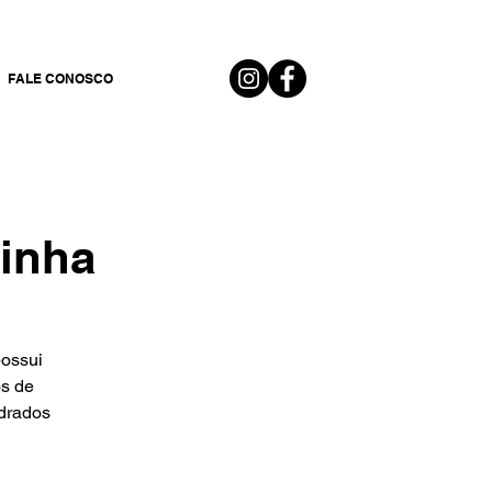
FALE CONOSCO
inha
possui
os de
adrados